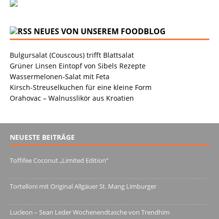
NEUES VON UNSEREM FOODBLOG
Bulgursalat (Couscous) trifft Blattsalat
Grüner Linsen Eintopf von Sibels Rezepte
Wassermelonen-Salat mit Feta
Kirsch-Streuselkuchen für eine kleine Form
Orahovac – Walnusslikör aus Kroatien
NEUESTE BEITRÄGE
Toffifee Coconut „Limited Edition“
13. Juni 2022
Tortelloni mit Original Allgäuer St. Mang Limburger
4. März 2022
Lucleon – Sean Leder Wochenendtasche von Trendhim