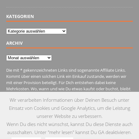
28. Dezember 2021
KATEGORIEN
Kategorien
ARCHIV
Archiv
Die mit * gekennzeichneten Links sind sogenannte Affiliate Links.
Kommt über einen solchen Link ein Einkauf zustande, werden wir
mit einer Provision beteiligt. Für Dich entstehen dabei keine
Mehrkosten. Wo, wann und wie Du etwas kaufst oder buchst, bleibt
natürlich Dir überlassen.
Wir verarbeiten Informationen über Deinen Besuch unter
Einsatz von Cookies und Google Analytics, um die Leistung
unserer Website zu verbessern.
Wenn Du dies nicht wünschst, kannst Du diese Dienste auch
IMPRESSUM
DATENSCHUTZ
KONTAKT
ausschalten. Unter "mehr lesen" kannst Du GA deaktivieren.