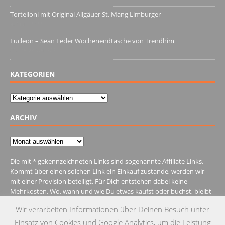
Tortelloni mit Original Allgäuer St. Mang Limburger
4. März 2022
Lucleon – Sean Leder Wochenendtasche von Trendhim
28. Dezember 2021
KATEGORIEN
Kategorien
ARCHIV
Archiv
Die mit * gekennzeichneten Links sind sogenannte Affiliate Links.
Kommt über einen solchen Link ein Einkauf zustande, werden wir
mit einer Provision beteiligt. Für Dich entstehen dabei keine
Mehrkosten. Wo, wann und wie Du etwas kaufst oder buchst, bleibt
natürlich Dir überlassen.
Wir verarbeiten Informationen über Deinen Besuch unter
Einsatz von Cookies und Google Analytics, um die Leistung