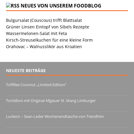
NEUES VON UNSEREM FOODBLOG
Bulgursalat (Couscous) trifft Blattsalat
Grüner Linsen Eintopf von Sibels Rezepte
Wassermelonen-Salat mit Feta
Kirsch-Streuselkuchen für eine kleine Form
Orahovac – Walnusslikör aus Kroatien
NEUESTE BEITRÄGE
Toffifee Coconut „Limited Edition“
13. Juni 2022
Tortelloni mit Original Allgäuer St. Mang Limburger
4. März 2022
Lucleon – Sean Leder Wochenendtasche von Trendhim
28. Dezember 2021