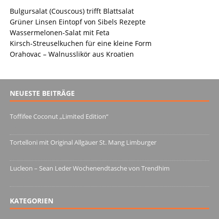
Bulgursalat (Couscous) trifft Blattsalat
Grüner Linsen Eintopf von Sibels Rezepte
Wassermelonen-Salat mit Feta
Kirsch-Streuselkuchen für eine kleine Form
Orahovac – Walnusslikör aus Kroatien
NEUESTE BEITRÄGE
Toffifee Coconut „Limited Edition“
13. Juni 2022
Tortelloni mit Original Allgäuer St. Mang Limburger
4. März 2022
Lucleon – Sean Leder Wochenendtasche von Trendhim
28. Dezember 2021
KATEGORIEN