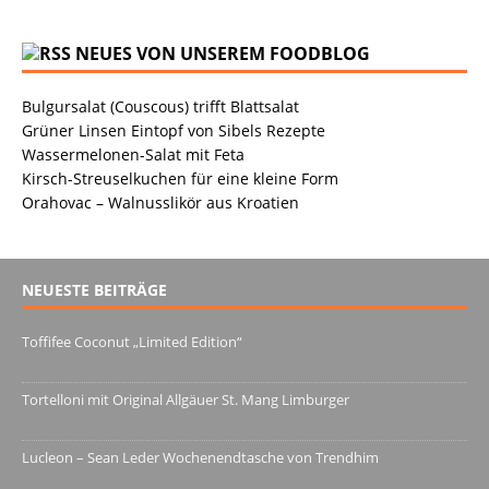
NEUES VON UNSEREM FOODBLOG
Bulgursalat (Couscous) trifft Blattsalat
Grüner Linsen Eintopf von Sibels Rezepte
Wassermelonen-Salat mit Feta
Kirsch-Streuselkuchen für eine kleine Form
Orahovac – Walnusslikör aus Kroatien
NEUESTE BEITRÄGE
Toffifee Coconut „Limited Edition“
13. Juni 2022
Tortelloni mit Original Allgäuer St. Mang Limburger
4. März 2022
Lucleon – Sean Leder Wochenendtasche von Trendhim
28. Dezember 2021