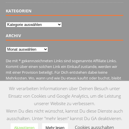
KATEGORIEN
Kategorien
ARCHIV
Archiv
Die mit * gekennzeichneten Links sind sogenannte Affiliate Links.
Kommt über einen solchen Link ein Einkauf zustande, werden wir
mit einer Provision beteiligt. Für Dich entstehen dabei keine
Mehrkosten. Wo, wann und wie Du etwas kaufst oder buchst, bleibt
natürlich Dir überlassen.
Wir verarbeiten Informationen über Deinen Besuch unter
Einsatz von Cookies und Google Analytics, um die Leistung
unserer Website zu verbessern.
Wenn Du dies nicht wünschst, kannst Du diese Dienste auch
IMPRESSUM
DATENSCHUTZ
KONTAKT
ausschalten. Unter "mehr lesen" kannst Du GA deaktivieren.
Cookies ausschalten
© Copyright 2015 by Testgulasch
Akzeptieren
Mehr lesen