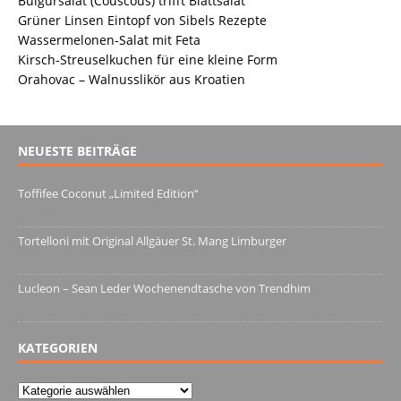
Bulgursalat (Couscous) trifft Blattsalat
Grüner Linsen Eintopf von Sibels Rezepte
Wassermelonen-Salat mit Feta
Kirsch-Streuselkuchen für eine kleine Form
Orahovac – Walnusslikör aus Kroatien
NEUESTE BEITRÄGE
Toffifee Coconut „Limited Edition“
13. Juni 2022
Tortelloni mit Original Allgäuer St. Mang Limburger
4. März 2022
Lucleon – Sean Leder Wochenendtasche von Trendhim
28. Dezember 2021
KATEGORIEN
Kategorien