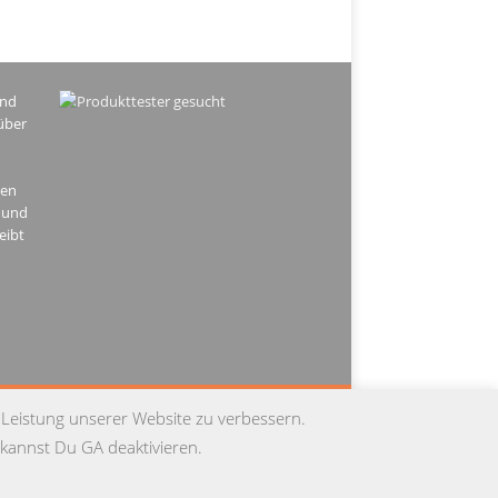
ind
über
hen
 und
eibt
PRESSUM
DATENSCHUTZ
KONTAKT
 Leistung unserer Website zu verbessern.
kannst Du GA deaktivieren.