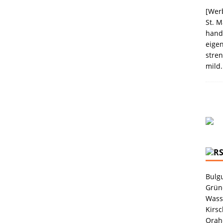
election des Jahres 2021 von Melitta® BellaCrema®
[Werb
St. M
GEN
handw
eigen
stren
mild.
Bulgu
Grüne
Wass
Kirsc
Orah