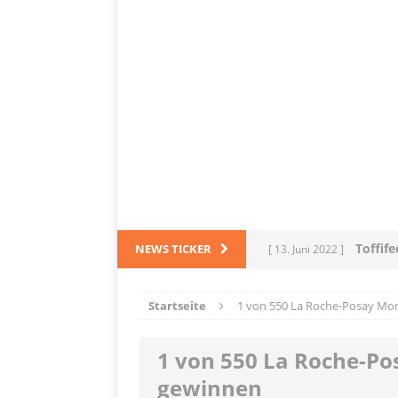
Toffif
NEWS TICKER
[ 13. Juni 2022 ]
Tortel
[ 4. März 2022 ]
Startseite
1 von 550 La Roche-Posay Mo
PRODUKTVORSTELLUN
1 von 550 La Roche-P
L
[ 28. Dezember 2021 ]
gewinnen