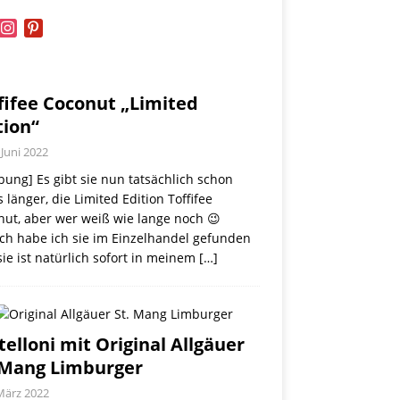
book
instagram
pinterest
fifee Coconut „Limited
tion“
 Juni 2022
ung] Es gibt sie nun tatsächlich schon
 länger, die Limited Edition Toffifee
nut, aber wer weiß wie lange noch 😉
ch habe ich sie im Einzelhandel gefunden
ie ist natürlich sofort in meinem
[…]
telloni mit Original Allgäuer
 Mang Limburger
März 2022