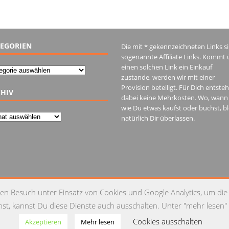
EGORIEN
Die mit * gekennzeichneten Links s
sogenannte Affiliate Links. Kommt 
einen solchen Link ein Einkauf
gorien
zustande, werden wir mit einer
Provision beteiligt. Für Dich entste
HIV
dabei keine Mehrkosten. Wo, wann
wie Du etwas kaufst oder buchst, bl
iv
natürlich Dir überlassen.
IM
en Besuch unter Einsatz von Cookies und Google Analytics, um die
t, kannst Du diese Dienste auch ausschalten. Unter "mehr lesen" 
Cookies ausschalten
Akzeptieren
Mehr lesen