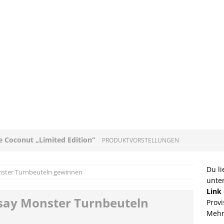
ee Coconut „Limited Edition“
PRODUKTVORSTELLUNGEN
loni mit Original Allgäuer St. Mang Limburger
Du li
nster Turnbeuteln gewinnen
unte
GEN
Link
osay Monster Turnbeuteln
Provi
ucleon – Sean Leder Wochenendtasche von Trendhim
Mehr