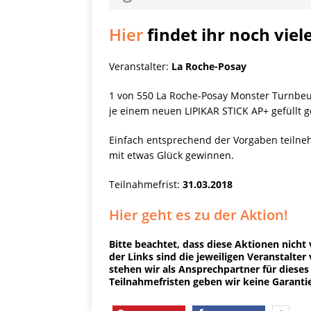
PRODUKTVORSTELLUN
Me
Hier
findet ihr noch viel
[ 5. Dezember 2021 ]
Mittelmeerraum
SH
Veranstalter:
La Roche-Posay
Ha
[ 11. Oktober 2021 ]
1 von 550 La Roche-Posay Monster Turnbeu
je einem neuen LIPIKAR STICK AP+ gefüllt 
[ 28. September 2021 ]
Einfach entsprechend der Vorgaben teiln
SHOPVORSTELLUNGEN
mit etwas Glück gewinnen.
my Ti
[ 10. April 2021 ]
Teilnahmefrist:
31.03.2018
W.K.
[ 9. Februar 2021 ]
Hier geht es zu der Aktion!
PRODUKTVORSTELLUN
Bitte beachtet, dass diese Aktionen nicht
der Links sind die jeweiligen Veranstalter
P
[ 19. Dezember 2020 ]
stehen wir als Ansprechpartner für dieses
Teilnahmefristen geben wir keine Garanti
VERPOORTEN
PRODU