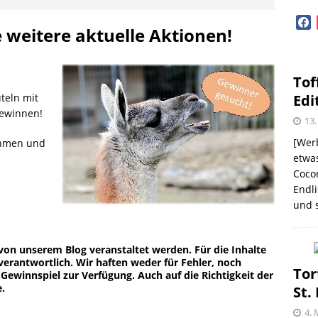
GEN
face
diterrane Delikatessen – Spezialitäten aus dem
e weitere aktuelle Aktionen!
OPVORSTELLUNGEN
Tof
lloween mit Beerenweine
SHOPVORSTELLUNGEN
Edi
teln mit
gewinnen!
Beerenweine – ein Ritterfest auch für zu Hause
13.
[Werb
ehmen und
etwas
Coco
me – zweimal und nie wieder
SHOPVORSTELLUNGEN
Endli
und s
 Kellogg ® Müslis – mit einem knackigen Crunch
GEN
 von unserem Blog veranstaltet werden. Für die Inhalte
 verantwortlich. Wir haften weder für Fehler, noch
firsich-Maracuja Punsch aus dem Hause
Tor
 Gewinnspiel zur Verfügung. Auch auf die Richtigkeit der
e.
St.
KTVORSTELLUNGEN
4. 