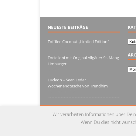
NEUESTE BEITRÄGE
KAT
Kate
Toffifee Coconut „Limited Edition“
13. Juni 2022
ARC
Tortelloni mit Original Allgäuer St. Mang
Limburger
Arch
4. März 2022
Lucleon – Sean Leder
Wochenendtasche von Trendhim
28. Dezember 2021
Wir verarbeiten Informationen über Dein
Wenn Du dies nicht wünschs
© Copyright 2015 by Testgulasch