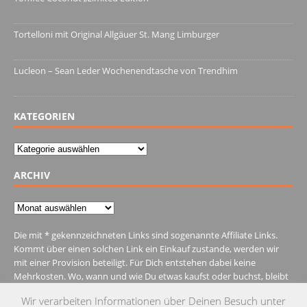
13. Juni 2022
Tortelloni mit Original Allgäuer St. Mang Limburger
4. März 2022
Lucleon – Sean Leder Wochenendtasche von Trendhim
28. Dezember 2021
KATEGORIEN
Kategorien
ARCHIV
Archiv
Die mit * gekennzeichneten Links sind sogenannte Affiliate Links.
Kommt über einen solchen Link ein Einkauf zustande, werden wir
mit einer Provision beteiligt. Für Dich entstehen dabei keine
Mehrkosten. Wo, wann und wie Du etwas kaufst oder buchst, bleibt
natürlich Dir überlassen.
Wir verarbeiten Informationen über Deinen Besuch unter