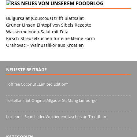
NEUES VON UNSEREM FOODBLOG
Bulgursalat (Couscous) trifft Blattsalat
Grüner Linsen Eintopf von Sibels Rezepte
Wassermelonen-Salat mit Feta
Kirsch-Streuselkuchen für eine kleine Form
Orahovac – Walnusslikör aus Kroatien
NEUESTE BEITRÄGE
Toffifee Coconut „Limited Edition“
13. Juni 2022
Tortelloni mit Original Allgäuer St. Mang Limburger
4. März 2022
Lucleon – Sean Leder Wochenendtasche von Trendhim
28. Dezember 2021
KATEGORIEN