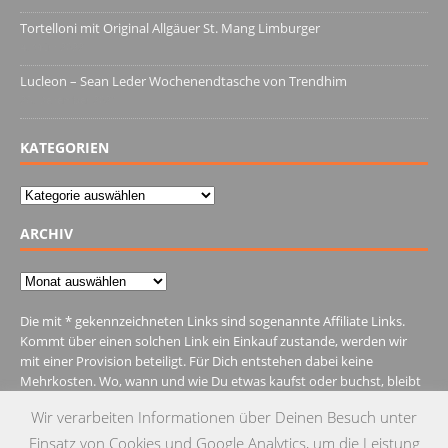
Tortelloni mit Original Allgäuer St. Mang Limburger
4. März 2022
Lucleon – Sean Leder Wochenendtasche von Trendhim
28. Dezember 2021
KATEGORIEN
Kategorien
ARCHIV
Archiv
Die mit * gekennzeichneten Links sind sogenannte Affiliate Links.
Kommt über einen solchen Link ein Einkauf zustande, werden wir
mit einer Provision beteiligt. Für Dich entstehen dabei keine
Mehrkosten. Wo, wann und wie Du etwas kaufst oder buchst, bleibt
natürlich Dir überlassen.
Wir verarbeiten Informationen über Deinen Besuch unter
Einsatz von Cookies und Google Analytics, um die Leistung