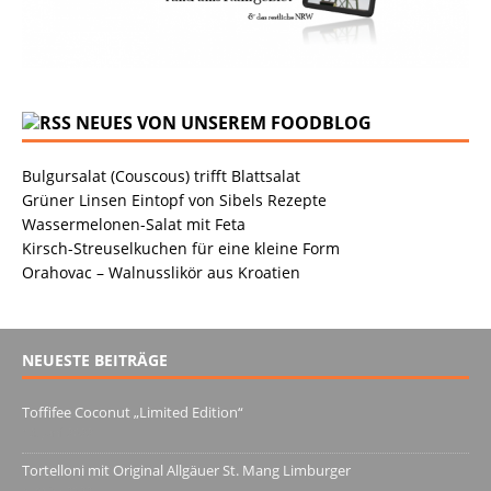
NEUES VON UNSEREM FOODBLOG
Bulgursalat (Couscous) trifft Blattsalat
Grüner Linsen Eintopf von Sibels Rezepte
Wassermelonen-Salat mit Feta
Kirsch-Streuselkuchen für eine kleine Form
Orahovac – Walnusslikör aus Kroatien
NEUESTE BEITRÄGE
Toffifee Coconut „Limited Edition“
13. Juni 2022
Tortelloni mit Original Allgäuer St. Mang Limburger
4. März 2022