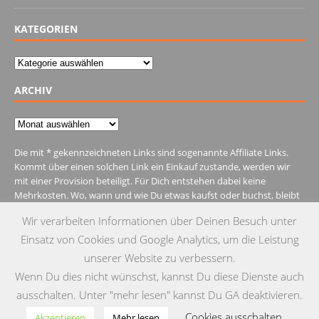
KATEGORIEN
Kategorien
ARCHIV
Archiv
Die mit * gekennzeichneten Links sind sogenannte Affiliate Links.
Kommt über einen solchen Link ein Einkauf zustande, werden wir
mit einer Provision beteiligt. Für Dich entstehen dabei keine
Mehrkosten. Wo, wann und wie Du etwas kaufst oder buchst, bleibt
natürlich Dir überlassen.
Wir verarbeiten Informationen über Deinen Besuch unter
Einsatz von Cookies und Google Analytics, um die Leistung
unserer Website zu verbessern.
Wenn Du dies nicht wünschst, kannst Du diese Dienste auch
IMPRESSUM
DATENSCHUTZ
KONTAKT
ausschalten. Unter "mehr lesen" kannst Du GA deaktivieren.
Cookies ausschalten
© Copyright 2015 by Testgulasch
Akzeptieren
Mehr lesen