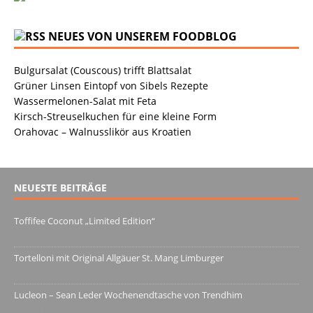
NEUES VON UNSEREM FOODBLOG
Bulgursalat (Couscous) trifft Blattsalat
Grüner Linsen Eintopf von Sibels Rezepte
Wassermelonen-Salat mit Feta
Kirsch-Streuselkuchen für eine kleine Form
Orahovac – Walnusslikör aus Kroatien
NEUESTE BEITRÄGE
Toffifee Coconut „Limited Edition“
13. Juni 2022
Tortelloni mit Original Allgäuer St. Mang Limburger
4. März 2022
Lucleon – Sean Leder Wochenendtasche von Trendhim
28. Dezember 2021