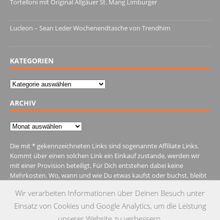
Tortelloni mit Original Allgäuer St. Mang Limburger
4. März 2022
Lucleon – Sean Leder Wochenendtasche von Trendhim
28. Dezember 2021
KATEGORIEN
Kategorien
ARCHIV
Archiv
Die mit * gekennzeichneten Links sind sogenannte Affiliate Links.
Kommt über einen solchen Link ein Einkauf zustande, werden wir
mit einer Provision beteiligt. Für Dich entstehen dabei keine
Mehrkosten. Wo, wann und wie Du etwas kaufst oder buchst, bleibt
natürlich Dir überlassen.
Wir verarbeiten Informationen über Deinen Besuch unter
Einsatz von Cookies und Google Analytics, um die Leistung
unserer Website zu verbessern.