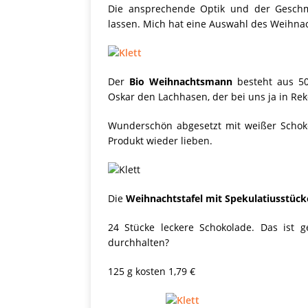
[ 28. September 2021 ]
Die ansprechende Optik und der Geschm
lassen. Mich hat eine Auswahl des Weihnac
SHOPVORSTELLUNGEN
my Ti
[ 10. April 2021 ]
Der
Bio Weihnachtsmann
besteht aus 50
W.K.
[ 9. Februar 2021 ]
Oskar den Lachhasen, der bei uns ja in Rek
PRODUKTVORSTELLUN
Wunderschön abgesetzt mit weißer Schoko
Produkt wieder lieben.
P
[ 19. Dezember 2020 ]
VERPOORTEN
PRODU
Die
Weihnachtstafel mit Spekulatiusstüc
S
[ 29. November 2020 ]
24 Stücke leckere Schokolade. Das ist 
PRODUKTVORSTELLUN
durchhalten?
125 g kosten 1,79 €