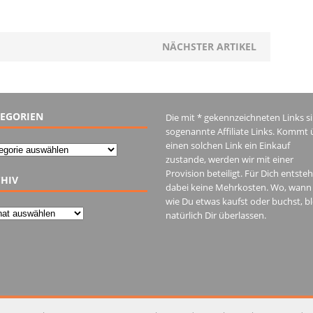
NÄCHSTER ARTIKEL
EGORIEN
Die mit * gekennzeichneten Links s
sogenannte Affiliate Links. Kommt 
einen solchen Link ein Einkauf
gorien
zustande, werden wir mit einer
Provision beteiligt. Für Dich entste
HIV
dabei keine Mehrkosten. Wo, wann
wie Du etwas kaufst oder buchst, bl
iv
natürlich Dir überlassen.
IM