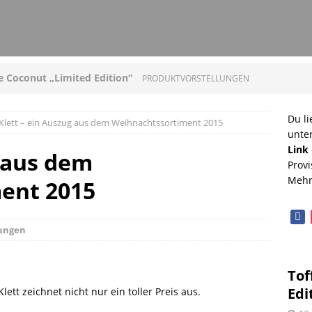
ee Coconut „Limited Edition“
PRODUKTVORSTELLUNGEN
loni mit Original Allgäuer St. Mang Limburger
Du li
Klett – ein Auszug aus dem Weihnachtssortiment 2015
unte
GEN
Link
g aus dem
Provi
ucleon – Sean Leder Wochenendtasche von Trendhim
Mehr
ent 2015
GEN
face
diterrane Delikatessen – Spezialitäten aus dem
lungen
OPVORSTELLUNGEN
Tof
lloween mit Beerenweine
SHOPVORSTELLUNGEN
Edi
tt zeichnet nicht nur ein toller Preis aus.
Beerenweine – ein Ritterfest auch für zu Hause