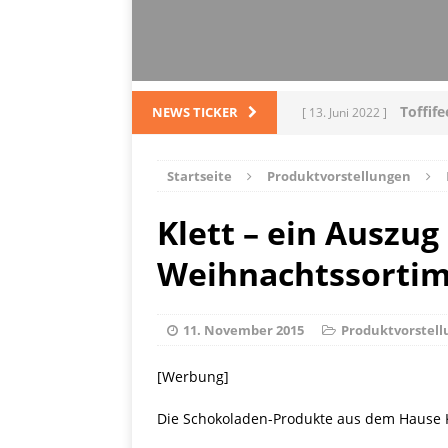
Toffif
NEWS TICKER
[ 13. Juni 2022 ]
Tortel
[ 4. März 2022 ]
Startseite
Produktvorstellungen
PRODUKTVORSTELLUN
Klett – ein Auszu
L
[ 28. Dezember 2021 ]
Weihnachtssortim
PRODUKTVORSTELLUN
Me
[ 5. Dezember 2021 ]
11. November 2015
Produktvorstel
Mittelmeerraum
SH
[Werbung]
Ha
[ 11. Oktober 2021 ]
Die Schokoladen-Produkte aus dem Hause Kle