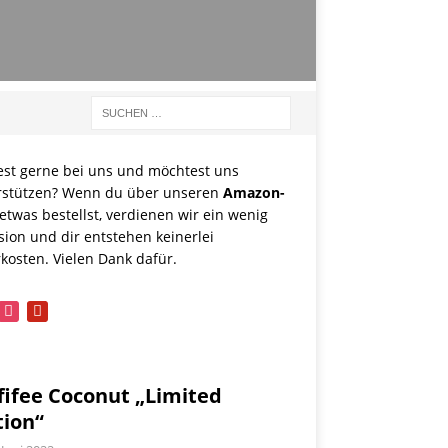
est gerne bei uns und möchtest uns
rstützen? Wenn du über unseren
Amazon-
etwas bestellst, verdienen wir ein wenig
sion und dir entstehen keinerlei
kosten. Vielen Dank dafür.
book
instagram
pinterest
fifee Coconut „Limited
tion“