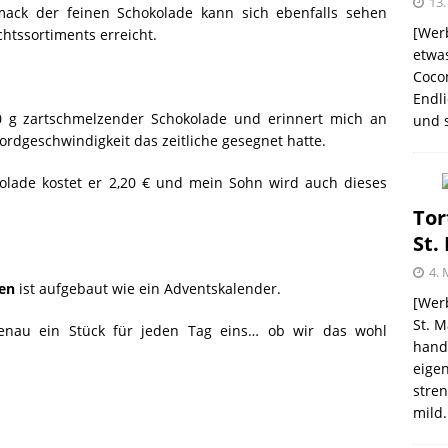
13.
ack der feinen Schokolade kann sich ebenfalls sehen
[Werb
htssortiments erreicht.
etwas
Coco
me – zweimal und nie wieder
SHOPVORSTELLUNGEN
Endli
 g zartschmelzender Schokolade und erinnert mich an
und s
 Kellogg ® Müslis – mit einem knackigen Crunch
ordgeschwindigkeit das zeitliche gesegnet hatte.
GEN
lade kostet er 2,20 € und mein Sohn wird auch dieses
firsich-Maracuja Punsch aus dem Hause
Tor
St.
KTVORSTELLUNGEN
4. 
ken
ist aufgebaut wie ein Adventskalender.
election des Jahres 2021 von Melitta® BellaCrema®
[Werb
St. M
genau ein Stück für jeden Tag eins… ob wir das wohl
GEN
handw
eigen
stren
mild.