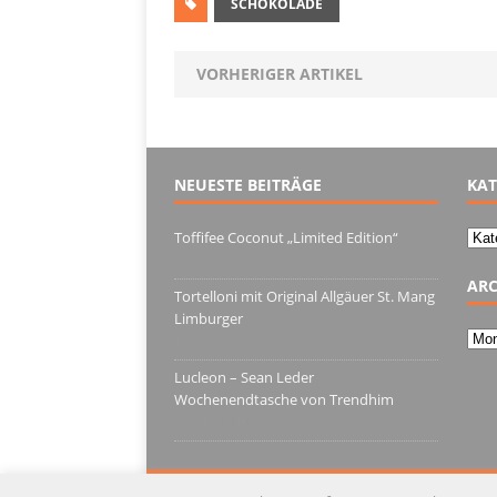
SCHOKOLADE
VORHERIGER ARTIKEL
NEUESTE BEITRÄGE
KAT
Kate
Toffifee Coconut „Limited Edition“
13. Juni 2022
ARC
Tortelloni mit Original Allgäuer St. Mang
Limburger
Arch
4. März 2022
Lucleon – Sean Leder
Wochenendtasche von Trendhim
28. Dezember 2021