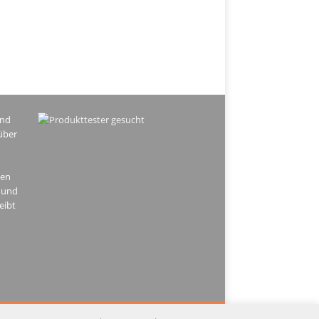
ind
über
hen
 und
eibt
PRESSUM
DATENSCHUTZ
KONTAKT