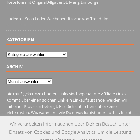
Tortelloni mit Original Allgäuer St. Mang Limburger
4. März 2022
Lucleon – Sean Leder Wochenendtasche von Trendhim
28. Dezember 2021
KATEGORIEN
Kategorien
ARCHIV
Archiv
Die mit * gekennzeichneten Links sind sogenannte Affiliate Links.
Kommt über einen solchen Link ein Einkauf zustande, werden wir
mit einer Provision beteiligt. Für Dich entstehen dabei keine
Mehrkosten. Wo, wann und wie Du etwas kaufst oder buchst, bleibt
natürlich Dir überlassen.
Wir verarbeiten Informationen über Deinen Besuch unter
Einsatz von Cookies und Google Analytics, um die Leistung
unserer Website zu verbessern.