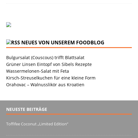
NEUES VON UNSEREM FOODBLOG
Bulgursalat (Couscous) trifft Blattsalat
Grüner Linsen Eintopf von Sibels Rezepte
Wassermelonen-Salat mit Feta
Kirsch-Streuselkuchen für eine kleine Form
Orahovac – Walnusslikör aus Kroatien
NEUESTE BEITRÄGE
Toffifee Coconut „Limited Edition“
13. Juni 2022