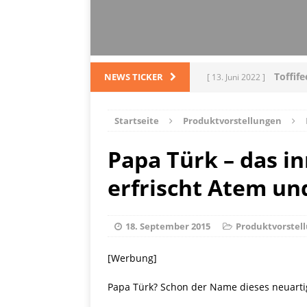
Toffif
NEWS TICKER
[ 13. Juni 2022 ]
Tortel
[ 4. März 2022 ]
Startseite
Produktvorstellungen
PRODUKTVORSTELLUN
Papa Türk – das i
L
[ 28. Dezember 2021 ]
erfrischt Atem un
PRODUKTVORSTELLUN
Me
[ 5. Dezember 2021 ]
18. September 2015
Produktvorstel
Mittelmeerraum
SH
[Werbung]
Ha
[ 11. Oktober 2021 ]
Papa Türk? Schon der Name dieses neuarti