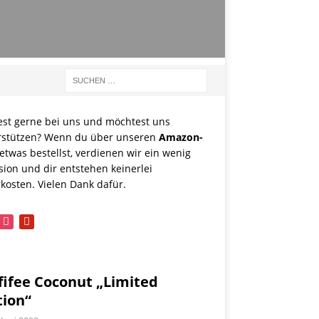
est gerne bei uns und möchtest uns
rstützen? Wenn du über unseren
Amazon-
etwas bestellst, verdienen wir ein wenig
sion und dir entstehen keinerlei
kosten. Vielen Dank dafür.
book
instagram
pinterest
fifee Coconut „Limited
tion“