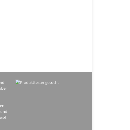
ind
über
hen
 und
eibt