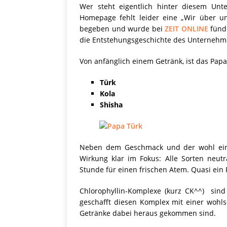
[ 28. September 2021 ]
Wer steht eigentlich hinter diesem Un
Homepage fehlt leider eine „Wir über u
SHOPVORSTELLUNGEN
begeben und wurde bei
ZEIT ONLINE
fündi
die Entstehungsgeschichte des Unternehm
my Ti
[ 10. April 2021 ]
Von anfänglich einem Getränk, ist das Papa
W.K.
[ 9. Februar 2021 ]
Türk
PRODUKTVORSTELLUN
Kola
Shisha
P
[ 19. Dezember 2020 ]
VERPOORTEN
PRODU
Neben dem Geschmack und der wohl einzi
S
[ 29. November 2020 ]
Wirkung klar im Fokus: Alle Sorten neut
Stunde für einen frischen Atem. Quasi ein
PRODUKTVORSTELLUN
Chlorophyllin-Komplexe (kurz CK^^) sind
geschafft diesen Komplex mit einer wohls
Getränke dabei heraus gekommen sind.