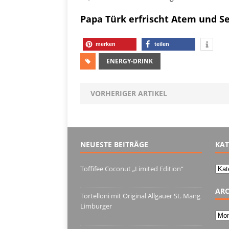
Papa Türk erfrischt Atem und Se
merken
teilen
ENERGY-DRINK
VORHERIGER ARTIKEL
NEUESTE BEITRÄGE
KAT
Kate
Toffifee Coconut „Limited Edition“
13. Juni 2022
ARC
Tortelloni mit Original Allgäuer St. Mang
Limburger
Arch
4. März 2022