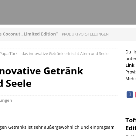
ee Coconut „Limited Edition“
PRODUKTVORSTELLUNGEN
loni mit Original Allgäuer St. Mang Limburger
Du li
Papa Türk – das innovative Getränk erfrischt Atem und Seele
unte
GEN
Link
nnovative Getränk
Provi
ucleon – Sean Leder Wochenendtasche von Trendhim
Mehr
d Seele
GEN
face
diterrane Delikatessen – Spezialitäten aus dem
lungen
OPVORSTELLUNGEN
Tof
lloween mit Beerenweine
SHOPVORSTELLUNGEN
Edi
gen Getränks ist sehr außergewöhnlich und einprägsam.
Beerenweine – ein Ritterfest auch für zu Hause