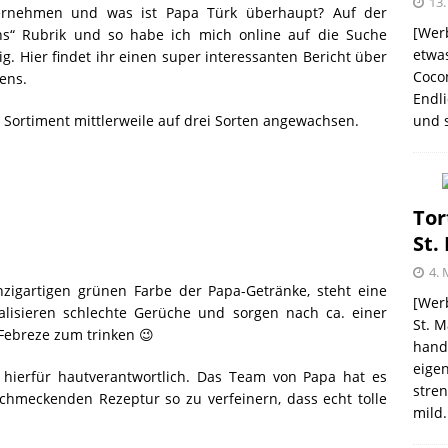
13.
ternehmen und was ist Papa Türk überhaupt? Auf der
[Werb
ns“ Rubrik und so habe ich mich online auf die Suche
etwas
g. Hier findet ihr einen super interessanten Bericht über
Coco
ens.
me – zweimal und nie wieder
SHOPVORSTELLUNGEN
Endli
und s
 Sortiment mittlerweile auf drei Sorten angewachsen.
 Kellogg ® Müslis – mit einem knackigen Crunch
GEN
firsich-Maracuja Punsch aus dem Hause
Tor
St.
KTVORSTELLUNGEN
4. 
gartigen grünen Farbe der Papa-Getränke, steht eine
election des Jahres 2021 von Melitta® BellaCrema®
[Werb
ralisieren schlechte Gerüche und sorgen nach ca. einer
St. M
 Febreze zum trinken 😉
GEN
handw
eigen
 hierfür hautverantwortlich. Das Team von Papa hat es
stren
chmeckenden Rezeptur so zu verfeinern, dass echt tolle
mild.