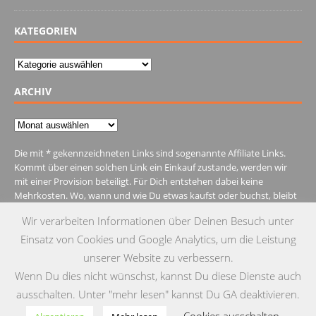
KATEGORIEN
Kategorien
ARCHIV
Archiv
Die mit * gekennzeichneten Links sind sogenannte Affiliate Links.
Kommt über einen solchen Link ein Einkauf zustande, werden wir
mit einer Provision beteiligt. Für Dich entstehen dabei keine
Mehrkosten. Wo, wann und wie Du etwas kaufst oder buchst, bleibt
natürlich Dir überlassen.
Wir verarbeiten Informationen über Deinen Besuch unter
Einsatz von Cookies und Google Analytics, um die Leistung
unserer Website zu verbessern.
Wenn Du dies nicht wünschst, kannst Du diese Dienste auch
IMPRESSUM
DATENSCHUTZ
KONTAKT
ausschalten. Unter "mehr lesen" kannst Du GA deaktivieren.
© Copyright 2015 by Testgulasch