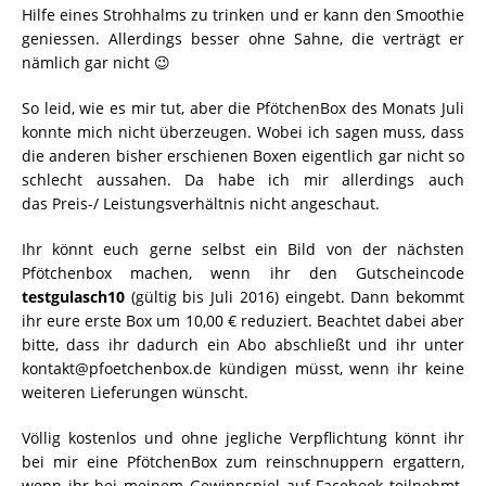
Hilfe eines Strohhalms zu trinken und er kann den Smoothie
geniessen. Allerdings besser ohne Sahne, die verträgt er
nämlich gar nicht 😉
So leid, wie es mir tut, aber die PfötchenBox des Monats Juli
konnte mich nicht überzeugen. Wobei ich sagen muss, dass
die anderen bisher erschienen Boxen eigentlich gar nicht so
schlecht aussahen. Da habe ich mir allerdings auch
das Preis-/ Leistungsverhältnis nicht angeschaut.
Ihr könnt euch gerne selbst ein Bild von der nächsten
Pfötchenbox machen, wenn ihr den Gutscheincode
testgulasch10
(gültig bis Juli 2016) eingebt. Dann bekommt
ihr eure erste Box um 10,00 € reduziert. Beachtet dabei aber
bitte, dass ihr dadurch ein Abo abschließt und ihr unter
kontakt@pfoetchenbox.de kündigen müsst, wenn ihr keine
weiteren Lieferungen wünscht.
Völlig kostenlos und ohne jegliche Verpflichtung könnt ihr
bei mir eine PfötchenBox zum reinschnuppern ergattern,
wenn ihr bei meinem Gewinnspiel auf Facebook teilnehmt.