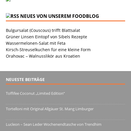
NEUES VON UNSEREM FOODBLOG
Bulgursalat (Couscous) trifft Blattsalat
Grüner Linsen Eintopf von Sibels Rezepte
Wassermelonen-Salat mit Feta
Kirsch-Streuselkuchen für eine kleine Form
Orahovac – Walnusslikör aus Kroatien
NEUESTE BEITRÄGE
Toffifee Coconut „Limited Edition“
13. Juni 2022
Tortelloni mit Original Allgäuer St. Mang Limburger
4. März 2022
Lucleon – Sean Leder Wochenendtasche von Trendhim
28. Dezember 2021