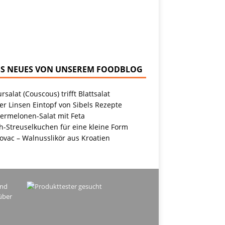
NEUES VON UNSEREM FOODBLOG
rsalat (Couscous) trifft Blattsalat
r Linsen Eintopf von Sibels Rezepte
ermelonen-Salat mit Feta
h-Streuselkuchen für eine kleine Form
ovac – Walnusslikör aus Kroatien
ind
über