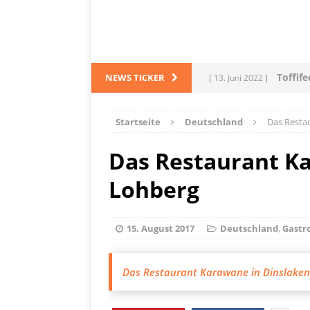
Toffif
NEWS TICKER
[ 13. Juni 2022 ]
Tortel
[ 4. März 2022 ]
Startseite
Deutschland
Das Resta
PRODUKTVORSTELLUN
Das Restaurant K
L
[ 28. Dezember 2021 ]
Lohberg
PRODUKTVORSTELLUN
Me
[ 5. Dezember 2021 ]
15. August 2017
Deutschland
,
Gastr
Mittelmeerraum
SH
Das Restaurant Karawane in Dinslaken
Ha
[ 11. Oktober 2021 ]