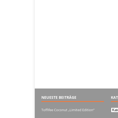
NEUESTE BEITRÄGE
KAT
Kate
Toffifee Coconut „Limited Edition“
13. Juni 2022