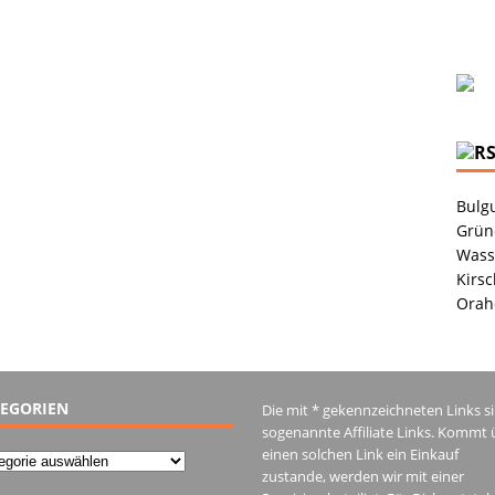
Bulgu
Grüne
Wass
Kirsc
Orah
EGORIEN
Die mit * gekennzeichneten Links s
sogenannte Affiliate Links. Kommt 
einen solchen Link ein Einkauf
gorien
zustande, werden wir mit einer