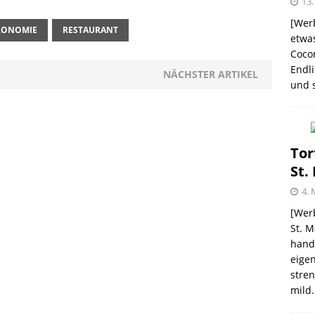
13.
[Werb
RONOMIE
RESTAURANT
etwas
Coco
me – zweimal und nie wieder
SHOPVORSTELLUNGEN
Endli
NÄCHSTER ARTIKEL
und s
 Kellogg ® Müslis – mit einem knackigen Crunch
GEN
firsich-Maracuja Punsch aus dem Hause
Tor
St.
KTVORSTELLUNGEN
4. 
election des Jahres 2021 von Melitta® BellaCrema®
[Werb
St. M
GEN
handw
eigen
stren
mild.