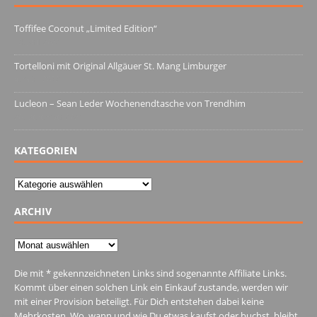
Toffifee Coconut „Limited Edition“
13. Juni 2022
Tortelloni mit Original Allgäuer St. Mang Limburger
4. März 2022
Lucleon – Sean Leder Wochenendtasche von Trendhim
28. Dezember 2021
KATEGORIEN
Kategorien
ARCHIV
Archiv
Die mit * gekennzeichneten Links sind sogenannte Affiliate Links.
Kommt über einen solchen Link ein Einkauf zustande, werden wir
mit einer Provision beteiligt. Für Dich entstehen dabei keine
Mehrkosten. Wo, wann und wie Du etwas kaufst oder buchst, bleibt