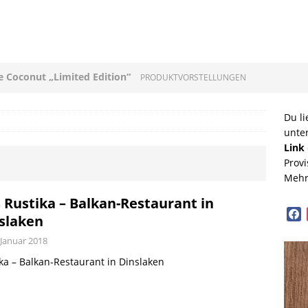
ee Coconut „Limited Edition“
PRODUKTVORSTELLUNGEN
loni mit Original Allgäuer St. Mang Limburger
Du li
unte
GEN
Link
Provi
ucleon – Sean Leder Wochenendtasche von Trendhim
Mehr
GEN
 Rustika – Balkan-Restaurant in
face
slaken
diterrane Delikatessen – Spezialitäten aus dem
 Januar 2018
OPVORSTELLUNGEN
ka – Balkan-Restaurant in Dinslaken
lloween mit Beerenweine
SHOPVORSTELLUNGEN
Beerenweine – ein Ritterfest auch für zu Hause