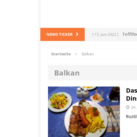
Toffif
NEWS TICKER
[ 13. Juni 2022 ]
Tortel
[ 4. März 2022 ]
Startseite
Balkan
PRODUKTVORSTELLUN
Balkan
L
[ 28. Dezember 2021 ]
PRODUKTVORSTELLUN
Das
Din
Me
[ 5. Dezember 2021 ]
24.
Mittelmeerraum
SH
Rusti
Ha
[ 11. Oktober 2021 ]