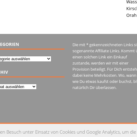
Wass
Kirsc
Orah
EGORIEN
Die mit * gekennzeichneten Links s
sogenannte Affiliate Links. Kommt 
einen solchen Link ein Einkauf
gorien
zustande, werden wir mit einer
Provision beteiligt. Für Dich entste
HIV
dabei keine Mehrkosten. Wo, wann
wie Du etwas kaufst oder buchst, bl
iv
natürlich Dir überlassen.
IM
en Besuch unter Einsatz von Cookies und Google Analytics, um die