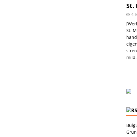
St.
4. 
[Werb
St. M
handw
eigen
stren
mild.
Bulgu
Grüne