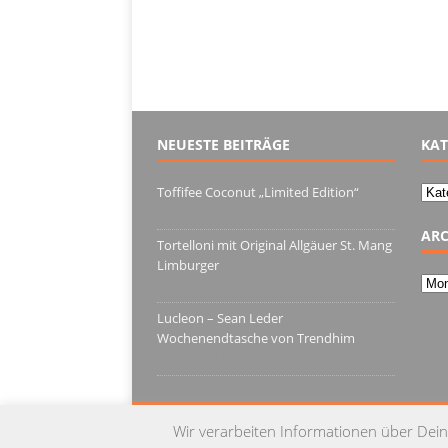
NEUESTE BEITRÄGE
KAT
Kate
Toffifee Coconut „Limited Edition“
13. Juni 2022
ARC
Tortelloni mit Original Allgäuer St. Mang
Limburger
Arch
4. März 2022
Lucleon – Sean Leder
Wochenendtasche von Trendhim
28. Dezember 2021
Wir verarbeiten Informationen über Dein