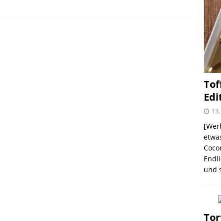
me – zweimal und nie wieder
SHOPVORSTELLUNGEN
 Kellogg ® Müslis – mit einem knackigen Crunch
Tof
GEN
Edi
firsich-Maracuja Punsch aus dem Hause
13.
KTVORSTELLUNGEN
[Werb
etwas
election des Jahres 2021 von Melitta® BellaCrema®
Coco
Endli
GEN
und s
Tor