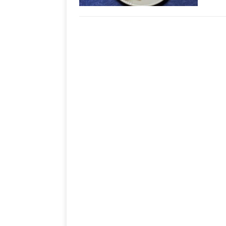
[ 28. September 2021 ]
SHOPVORSTELLUNGEN
my Ti
[ 10. April 2021 ]
W.K.
[ 9. Februar 2021 ]
PRODUKTVORSTELLUN
P
[ 19. Dezember 2020 ]
VERPOORTEN
PRODU
S
[ 29. November 2020 ]
PRODUKTVORSTELLUN