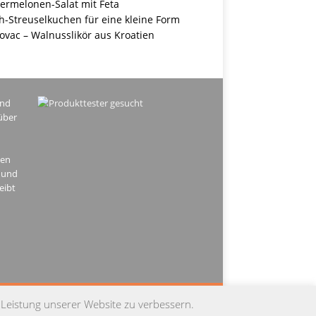
ermelonen-Salat mit Feta
h-Streuselkuchen für eine kleine Form
ovac – Walnusslikör aus Kroatien
ind
über
hen
 und
eibt
PRESSUM
DATENSCHUTZ
KONTAKT
 Leistung unserer Website zu verbessern.