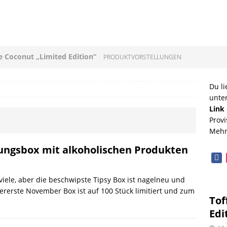
ee Coconut „Limited Edition“
PRODUKTVORSTELLUNGEN
loni mit Original Allgäuer St. Mang Limburger
Du li
unte
GEN
Link
Provi
ucleon – Sean Leder Wochenendtasche von Trendhim
Mehr
GEN
hungsbox mit alkoholischen Produkten
face
diterrane Delikatessen – Spezialitäten aus dem
iele, aber die beschwipste Tipsy Box ist nagelneu und
OPVORSTELLUNGEN
ererste November Box ist auf 100 Stück limitiert und zum
Tof
lloween mit Beerenweine
SHOPVORSTELLUNGEN
Edi
Beerenweine – ein Ritterfest auch für zu Hause