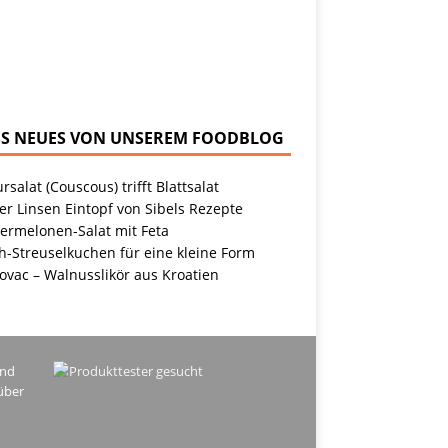
NEUES VON UNSEREM FOODBLOG
rsalat (Couscous) trifft Blattsalat
r Linsen Eintopf von Sibels Rezepte
ermelonen-Salat mit Feta
h-Streuselkuchen für eine kleine Form
ovac – Walnusslikör aus Kroatien
ind
über