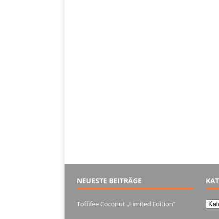
NEUESTE BEITRÄGE
KAT
Kate
Toffifee Coconut „Limited Edition“
13. Juni 2022