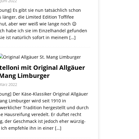
 Juni 2022
ung] Es gibt sie nun tatsächlich schon
 länger, die Limited Edition Toffifee
nut, aber wer weiß wie lange noch 😉
ch habe ich sie im Einzelhandel gefunden
ie ist natürlich sofort in meinem
[…]
telloni mit Original Allgäuer
 Mang Limburger
März 2022
ung] Der Käse-Klassiker Original Allgäuer
ang Limburger wird seit 1910 in
erklicher Tradition hergestellt und durch
e Hausreifung veredelt. Er duftet recht
g, der Geschmack ist jedoch eher würzig-
 Ich empfehle ihn in einer
[…]