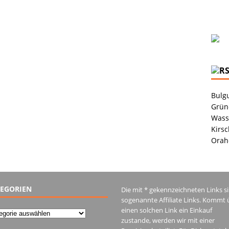
Bulgu
Grüne
Wass
Kirsc
Orah
EGORIEN
Die mit * gekennzeichneten Links s
sogenannte Affiliate Links. Kommt 
einen solchen Link ein Einkauf
gorien
zustande, werden wir mit einer