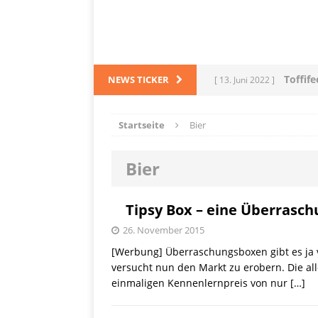
Toffif
NEWS TICKER
[ 13. Juni 2022 ]
Tortel
[ 4. März 2022 ]
Startseite
Bier
PRODUKTVORSTELLUN
Bier
L
[ 28. Dezember 2021 ]
PRODUKTVORSTELLUN
Tipsy Box – eine Überrasc
Me
[ 5. Dezember 2021 ]
26. November 2015
[Werbung] Überraschungsboxen gibt es ja v
Mittelmeerraum
SH
versucht nun den Markt zu erobern. Die all
einmaligen Kennenlernpreis von nur
[…]
Ha
[ 11. Oktober 2021 ]