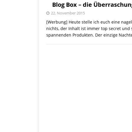
[ 28. September 2021 ]
Blog Box – die Überraschun
SHOPVORSTELLUNGEN
22. November 2015
[Werbung] Heute stelle ich euch eine nagel
my Ti
[ 10. April 2021 ]
nichts, der Inhalt ist immer top secret und 
spannenden Produkten. Der einzige Nacht
W.K.
[ 9. Februar 2021 ]
PRODUKTVORSTELLUN
P
[ 19. Dezember 2020 ]
VERPOORTEN
PRODU
S
[ 29. November 2020 ]
PRODUKTVORSTELLUN