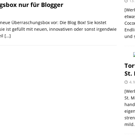
13.
gsbox nur für Blogger
[Werb
etwas
neue Überraschungsbox vor: Die Blog Box! Sie kostet
Coco
me – zweimal und nie wieder
SHOPVORSTELLUNGEN
sie ist gefüllt mit neuen, innovativen oder sonst irgendwie
Endli
eil
[…]
und s
 Kellogg ® Müslis – mit einem knackigen Crunch
GEN
firsich-Maracuja Punsch aus dem Hause
Tor
St.
KTVORSTELLUNGEN
4. 
election des Jahres 2021 von Melitta® BellaCrema®
[Werb
St. M
GEN
handw
eigen
stren
mild.