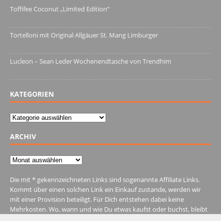
Toffifee Coconut „Limited Edition“
13. Juni 2022
Tortelloni mit Original Allgäuer St. Mang Limburger
4. März 2022
Lucleon – Sean Leder Wochenendtasche von Trendhim
28. Dezember 2021
KATEGORIEN
Kategorien
ARCHIV
Archiv
Die mit * gekennzeichneten Links sind sogenannte Affiliate Links.
Kommt über einen solchen Link ein Einkauf zustande, werden wir
mit einer Provision beteiligt. Für Dich entstehen dabei keine
Mehrkosten. Wo, wann und wie Du etwas kaufst oder buchst, bleibt
natürlich Dir überlassen.