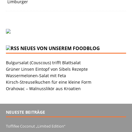
NEUES VON UNSEREM FOODBLOG
Bulgursalat (Couscous) trifft Blattsalat
Grüner Linsen Eintopf von Sibels Rezepte
Wassermelonen-Salat mit Feta
Kirsch-Streuselkuchen für eine kleine Form
Orahovac – Walnusslikör aus Kroatien
NEUESTE BEITRÄGE
Toffifee Coconut „Limited Edition“
13. Juni 2022