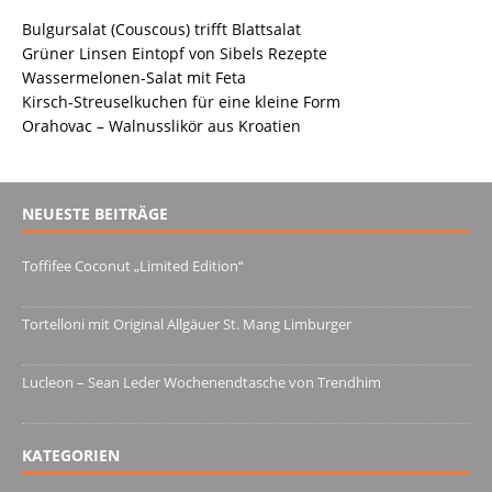
Bulgursalat (Couscous) trifft Blattsalat
Grüner Linsen Eintopf von Sibels Rezepte
Wassermelonen-Salat mit Feta
Kirsch-Streuselkuchen für eine kleine Form
Orahovac – Walnusslikör aus Kroatien
NEUESTE BEITRÄGE
Toffifee Coconut „Limited Edition“
13. Juni 2022
Tortelloni mit Original Allgäuer St. Mang Limburger
4. März 2022
Lucleon – Sean Leder Wochenendtasche von Trendhim
28. Dezember 2021
KATEGORIEN