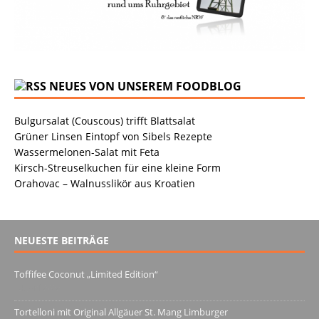
NEUES VON UNSEREM FOODBLOG
Bulgursalat (Couscous) trifft Blattsalat
Grüner Linsen Eintopf von Sibels Rezepte
Wassermelonen-Salat mit Feta
Kirsch-Streuselkuchen für eine kleine Form
Orahovac – Walnusslikör aus Kroatien
NEUESTE BEITRÄGE
Toffifee Coconut „Limited Edition“
13. Juni 2022
Tortelloni mit Original Allgäuer St. Mang Limburger