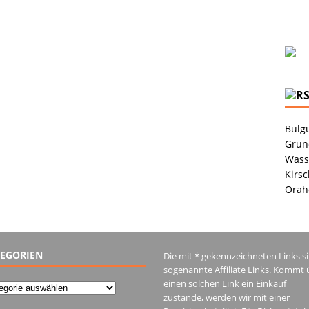
Bulgu
Grüne
Wass
Kirsc
Orah
EGORIEN
Die mit * gekennzeichneten Links s
sogenannte Affiliate Links. Kommt 
einen solchen Link ein Einkauf
gorien
zustande, werden wir mit einer