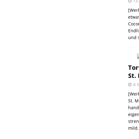
13.
[Werb
etwas
Coco
me – zweimal und nie wieder
SHOPVORSTELLUNGEN
Endli
und s
 Kellogg ® Müslis – mit einem knackigen Crunch
GEN
firsich-Maracuja Punsch aus dem Hause
Tor
St.
KTVORSTELLUNGEN
4. 
election des Jahres 2021 von Melitta® BellaCrema®
[Werb
St. M
GEN
handw
eigen
stren
mild.