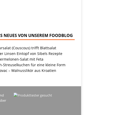
NEUES VON UNSEREM FOODBLOG
rsalat (Couscous) trifft Blattsalat
r Linsen Eintopf von Sibels Rezepte
ermelonen-Salat mit Feta
h-Streuselkuchen für eine kleine Form
ovac – Walnusslikör aus Kroatien
ind
über