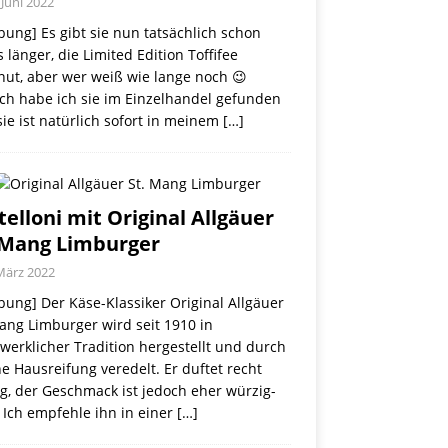
 Juni 2022
ung] Es gibt sie nun tatsächlich schon
 länger, die Limited Edition Toffifee
nut, aber wer weiß wie lange noch 😉
ch habe ich sie im Einzelhandel gefunden
ie ist natürlich sofort in meinem
[…]
telloni mit Original Allgäuer
 Mang Limburger
März 2022
ung] Der Käse-Klassiker Original Allgäuer
ang Limburger wird seit 1910 in
erklicher Tradition hergestellt und durch
e Hausreifung veredelt. Er duftet recht
g, der Geschmack ist jedoch eher würzig-
 Ich empfehle ihn in einer
[…]