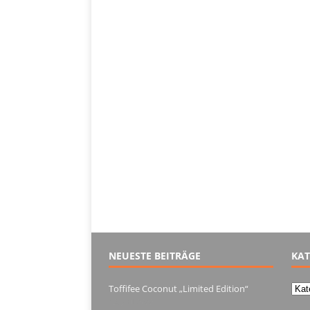
NEUESTE BEITRÄGE
KAT
Kate
Toffifee Coconut „Limited Edition“
13. Juni 2022