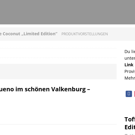
ee Coconut „Limited Edition“
PRODUKTVORSTELLUNGEN
loni mit Original Allgäuer St. Mang Limburger
Du li
unte
GEN
Link
Provi
ucleon – Sean Leder Wochenendtasche von Trendhim
Mehr
GEN
ueno im schönen Valkenburg –
face
diterrane Delikatessen – Spezialitäten aus dem
OPVORSTELLUNGEN
Tof
lloween mit Beerenweine
SHOPVORSTELLUNGEN
Edi
Beerenweine – ein Ritterfest auch für zu Hause