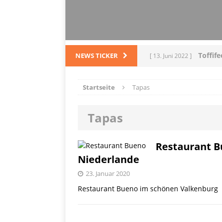
Toffif
NEWS TICKER
[ 13. Juni 2022 ]
Tortel
[ 4. März 2022 ]
Startseite
Tapas
PRODUKTVORSTELLUN
Tapas
L
[ 28. Dezember 2021 ]
PRODUKTVORSTELLUN
Restaurant B
Niederlande
Me
[ 5. Dezember 2021 ]
23. Januar 2020
Mittelmeerraum
SH
Restaurant Bueno im schönen Valkenburg
Ha
[ 11. Oktober 2021 ]