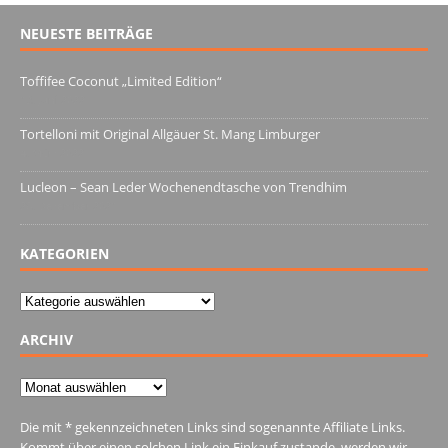
NEUESTE BEITRÄGE
Toffifee Coconut „Limited Edition“
13. Juni 2022
Tortelloni mit Original Allgäuer St. Mang Limburger
4. März 2022
Lucleon – Sean Leder Wochenendtasche von Trendhim
28. Dezember 2021
KATEGORIEN
Kategorien
ARCHIV
Archiv
Die mit * gekennzeichneten Links sind sogenannte Affiliate Links.
Kommt über einen solchen Link ein Einkauf zustande, werden wir