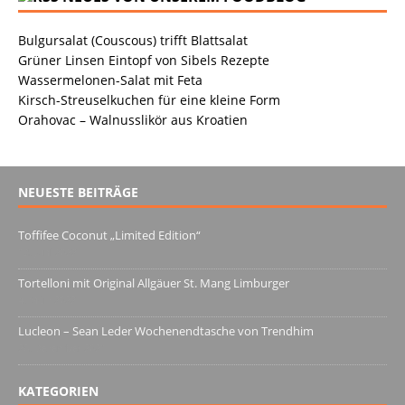
Bulgursalat (Couscous) trifft Blattsalat
Grüner Linsen Eintopf von Sibels Rezepte
Wassermelonen-Salat mit Feta
Kirsch-Streuselkuchen für eine kleine Form
Orahovac – Walnusslikör aus Kroatien
NEUESTE BEITRÄGE
Toffifee Coconut „Limited Edition“
13. Juni 2022
Tortelloni mit Original Allgäuer St. Mang Limburger
4. März 2022
Lucleon – Sean Leder Wochenendtasche von Trendhim
28. Dezember 2021
KATEGORIEN