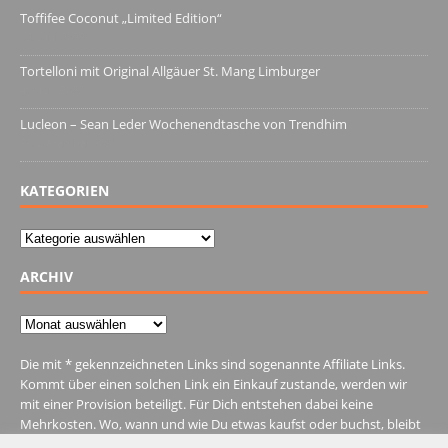
Toffifee Coconut „Limited Edition“
13. Juni 2022
Tortelloni mit Original Allgäuer St. Mang Limburger
4. März 2022
Lucleon – Sean Leder Wochenendtasche von Trendhim
28. Dezember 2021
KATEGORIEN
Kategorien
ARCHIV
Archiv
Die mit * gekennzeichneten Links sind sogenannte Affiliate Links.
Kommt über einen solchen Link ein Einkauf zustande, werden wir
mit einer Provision beteiligt. Für Dich entstehen dabei keine
Mehrkosten. Wo, wann und wie Du etwas kaufst oder buchst, bleibt
natürlich Dir überlassen.