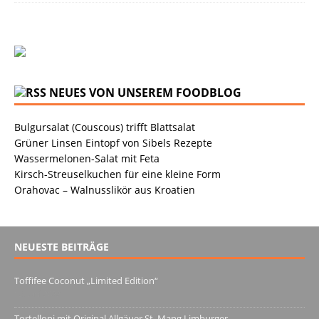
NEUES VON UNSEREM FOODBLOG
Bulgursalat (Couscous) trifft Blattsalat
Grüner Linsen Eintopf von Sibels Rezepte
Wassermelonen-Salat mit Feta
Kirsch-Streuselkuchen für eine kleine Form
Orahovac – Walnusslikör aus Kroatien
NEUESTE BEITRÄGE
Toffifee Coconut „Limited Edition“
13. Juni 2022
Tortelloni mit Original Allgäuer St. Mang Limburger