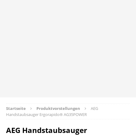
Startseite
Produktvorstellungen
AEG
Handstaubsauger Ergorapido® AG35POWER
AEG Handstaubsauger