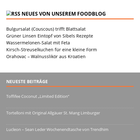
NEUES VON UNSEREM FOODBLOG
Bulgursalat (Couscous) trifft Blattsalat
Grüner Linsen Eintopf von Sibels Rezepte
Wassermelonen-Salat mit Feta
Kirsch-Streuselkuchen für eine kleine Form
Orahovac – Walnusslikör aus Kroatien
NEUESTE BEITRÄGE
Toffifee Coconut „Limited Edition“
13. Juni 2022
Tortelloni mit Original Allgäuer St. Mang Limburger
4. März 2022
Lucleon – Sean Leder Wochenendtasche von Trendhim
28. Dezember 2021