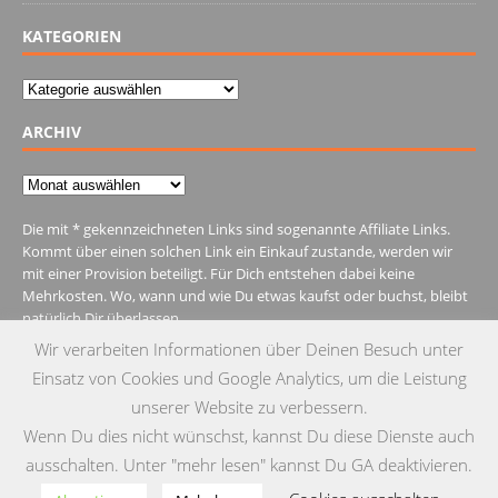
KATEGORIEN
Kategorien
ARCHIV
Archiv
Die mit * gekennzeichneten Links sind sogenannte Affiliate Links.
Kommt über einen solchen Link ein Einkauf zustande, werden wir
mit einer Provision beteiligt. Für Dich entstehen dabei keine
Mehrkosten. Wo, wann und wie Du etwas kaufst oder buchst, bleibt
natürlich Dir überlassen.
Wir verarbeiten Informationen über Deinen Besuch unter
Einsatz von Cookies und Google Analytics, um die Leistung
unserer Website zu verbessern.
Wenn Du dies nicht wünschst, kannst Du diese Dienste auch
MENU
ausschalten. Unter "mehr lesen" kannst Du GA deaktivieren.