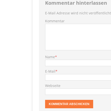
[ 28. September 2021 ]
Kommentar hinterlassen
SHOPVORSTELLUNGEN
E-Mail Adresse wird nicht veröffentlicht
my Ti
Kommentar
[ 10. April 2021 ]
W.K.
[ 9. Februar 2021 ]
PRODUKTVORSTELLUN
P
[ 19. Dezember 2020 ]
Name
*
VERPOORTEN
PRODU
E-Mail
*
S
[ 29. November 2020 ]
PRODUKTVORSTELLUN
Webseite