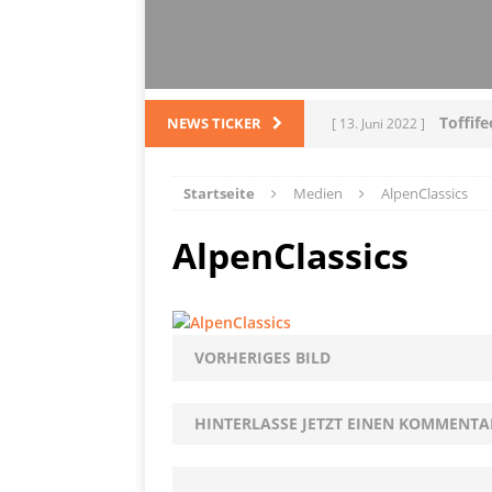
Toffif
NEWS TICKER
[ 13. Juni 2022 ]
Tortel
[ 4. März 2022 ]
Startseite
Medien
AlpenClassics
PRODUKTVORSTELLUN
AlpenClassics
L
[ 28. Dezember 2021 ]
PRODUKTVORSTELLUN
Me
[ 5. Dezember 2021 ]
VORHERIGES BILD
Mittelmeerraum
SH
HINTERLASSE JETZT EINEN KOMMENTA
Ha
[ 11. Oktober 2021 ]