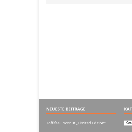
NEUESTE BEITRÄGE
KAT
Kate
Toffifee Coconut „Limited Edition“
13. Juni 2022