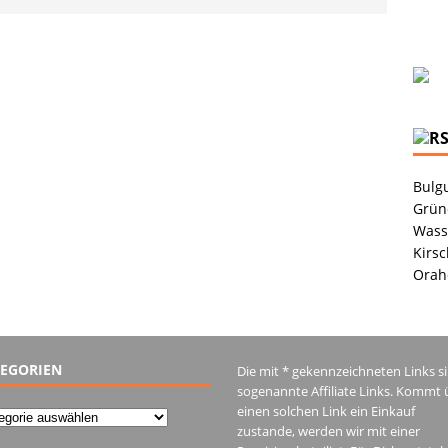
Bulgu
Grüne
Wass
Kirsc
Orah
EGORIEN
Die mit * gekennzeichneten Links s
sogenannte Affiliate Links. Kommt 
einen solchen Link ein Einkauf
gorien
zustande, werden wir mit einer