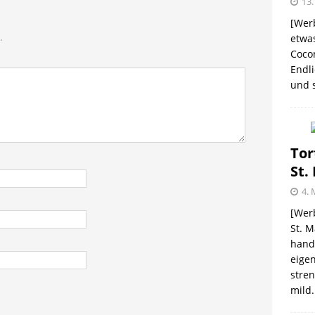
13.
[Werb
.
etwas
Coco
me – zweimal und nie wieder
SHOPVORSTELLUNGEN
Endli
und s
 Kellogg ® Müslis – mit einem knackigen Crunch
GEN
firsich-Maracuja Punsch aus dem Hause
Tor
St.
KTVORSTELLUNGEN
4. 
election des Jahres 2021 von Melitta® BellaCrema®
[Werb
St. M
GEN
handw
eigen
stren
mild.