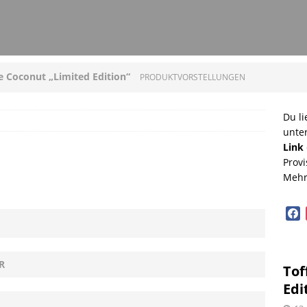
ee Coconut „Limited Edition“
PRODUKTVORSTELLUNGEN
loni mit Original Allgäuer St. Mang Limburger
Du li
unte
GEN
Link
Provi
ucleon – Sean Leder Wochenendtasche von Trendhim
Mehr
GEN
face
diterrane Delikatessen – Spezialitäten aus dem
OPVORSTELLUNGEN
R
Tof
lloween mit Beerenweine
SHOPVORSTELLUNGEN
Edi
Beerenweine – ein Ritterfest auch für zu Hause