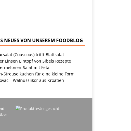
NEUES VON UNSEREM FOODBLOG
rsalat (Couscous) trifft Blattsalat
r Linsen Eintopf von Sibels Rezepte
ermelonen-Salat mit Feta
h-Streuselkuchen für eine kleine Form
ovac – Walnusslikör aus Kroatien
ind
über