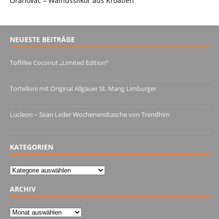
Orahovac – Walnusslikör aus Kroatien
NEUESTE BEITRÄGE
Toffifee Coconut „Limited Edition“
13. Juni 2022
Tortelloni mit Original Allgäuer St. Mang Limburger
4. März 2022
Lucleon – Sean Leder Wochenendtasche von Trendhim
28. Dezember 2021
KATEGORIEN
Kategorien
ARCHIV
Archiv