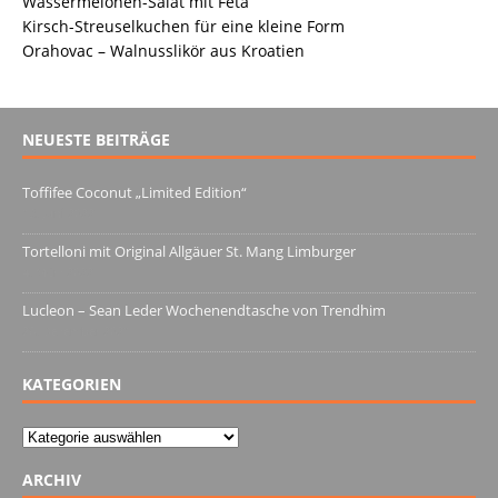
Wassermelonen-Salat mit Feta
Kirsch-Streuselkuchen für eine kleine Form
Orahovac – Walnusslikör aus Kroatien
NEUESTE BEITRÄGE
Toffifee Coconut „Limited Edition“
13. Juni 2022
Tortelloni mit Original Allgäuer St. Mang Limburger
4. März 2022
Lucleon – Sean Leder Wochenendtasche von Trendhim
28. Dezember 2021
KATEGORIEN
Kategorien
ARCHIV