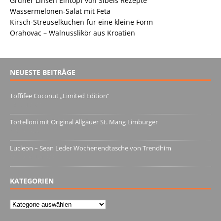
Grüner Linsen Eintopf von Sibels Rezepte
Wassermelonen-Salat mit Feta
Kirsch-Streuselkuchen für eine kleine Form
Orahovac – Walnusslikör aus Kroatien
NEUESTE BEITRÄGE
Toffifee Coconut „Limited Edition“
13. Juni 2022
Tortelloni mit Original Allgäuer St. Mang Limburger
4. März 2022
Lucleon – Sean Leder Wochenendtasche von Trendhim
28. Dezember 2021
KATEGORIEN
Kategorien