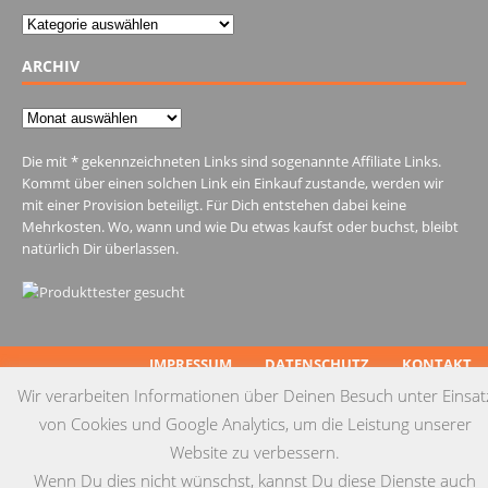
Kategorien
ARCHIV
Archiv
Die mit * gekennzeichneten Links sind sogenannte Affiliate Links.
Kommt über einen solchen Link ein Einkauf zustande, werden wir
mit einer Provision beteiligt. Für Dich entstehen dabei keine
Mehrkosten. Wo, wann und wie Du etwas kaufst oder buchst, bleibt
natürlich Dir überlassen.
IMPRESSUM
DATENSCHUTZ
KONTAKT
Wir verarbeiten Informationen über Deinen Besuch unter Einsat
© Copyright 2015 by Testgulasch
von Cookies und Google Analytics, um die Leistung unserer
Website zu verbessern.
Wenn Du dies nicht wünschst, kannst Du diese Dienste auch