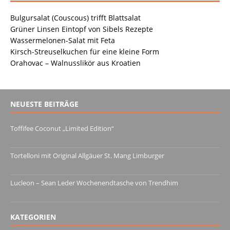
Bulgursalat (Couscous) trifft Blattsalat
Grüner Linsen Eintopf von Sibels Rezepte
Wassermelonen-Salat mit Feta
Kirsch-Streuselkuchen für eine kleine Form
Orahovac – Walnusslikör aus Kroatien
NEUESTE BEITRÄGE
Toffifee Coconut „Limited Edition“
13. Juni 2022
Tortelloni mit Original Allgäuer St. Mang Limburger
4. März 2022
Lucleon – Sean Leder Wochenendtasche von Trendhim
28. Dezember 2021
KATEGORIEN