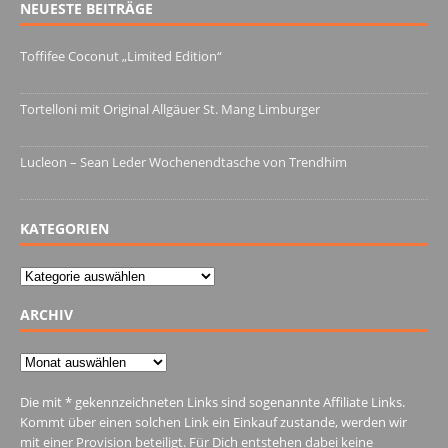
NEUESTE BEITRÄGE
Toffifee Coconut „Limited Edition“
13. Juni 2022
Tortelloni mit Original Allgäuer St. Mang Limburger
4. März 2022
Lucleon – Sean Leder Wochenendtasche von Trendhim
28. Dezember 2021
KATEGORIEN
Kategorien
ARCHIV
Archiv
Die mit * gekennzeichneten Links sind sogenannte Affiliate Links.
Kommt über einen solchen Link ein Einkauf zustande, werden wir
mit einer Provision beteiligt. Für Dich entstehen dabei keine