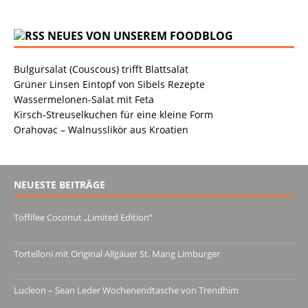
NEUES VON UNSEREM FOODBLOG
Bulgursalat (Couscous) trifft Blattsalat
Grüner Linsen Eintopf von Sibels Rezepte
Wassermelonen-Salat mit Feta
Kirsch-Streuselkuchen für eine kleine Form
Orahovac – Walnusslikör aus Kroatien
NEUESTE BEITRÄGE
Toffifee Coconut „Limited Edition“
13. Juni 2022
Tortelloni mit Original Allgäuer St. Mang Limburger
4. März 2022
Lucleon – Sean Leder Wochenendtasche von Trendhim
28. Dezember 2021