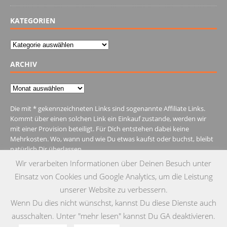
KATEGORIEN
Kategorien
ARCHIV
Archiv
Die mit * gekennzeichneten Links sind sogenannte Affiliate Links.
Kommt über einen solchen Link ein Einkauf zustande, werden wir
mit einer Provision beteiligt. Für Dich entstehen dabei keine
Mehrkosten. Wo, wann und wie Du etwas kaufst oder buchst, bleibt
natürlich Dir überlassen.
Wir verarbeiten Informationen über Deinen Besuch unter
Einsatz von Cookies und Google Analytics, um die Leistung
unserer Website zu verbessern.
Wenn Du dies nicht wünschst, kannst Du diese Dienste auch
MENU
ausschalten. Unter "mehr lesen" kannst Du GA deaktivieren.