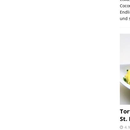
election des Jahres 2021 von Melitta® BellaCrema®
Coco
Endli
GEN
und s
Tor
St.
4. 