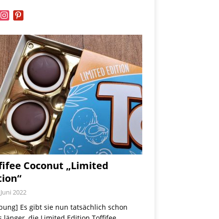
book
instagram
pinterest
fifee Coconut „Limited
tion“
 Juni 2022
ung] Es gibt sie nun tatsächlich schon
 länger, die Limited Edition Toffifee