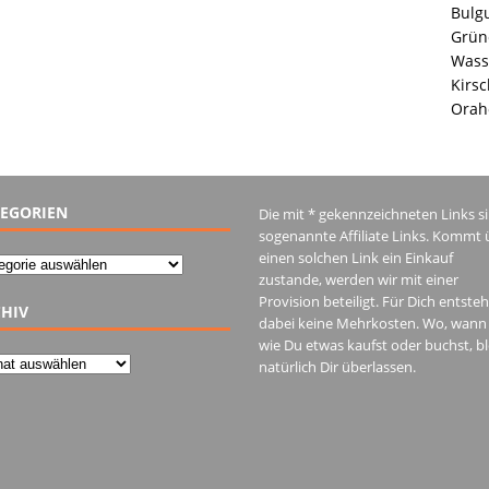
Bulgu
Grüne
Wass
Kirsc
Orah
EGORIEN
Die mit * gekennzeichneten Links s
sogenannte Affiliate Links. Kommt 
einen solchen Link ein Einkauf
gorien
zustande, werden wir mit einer
Provision beteiligt. Für Dich entste
HIV
dabei keine Mehrkosten. Wo, wann
wie Du etwas kaufst oder buchst, bl
iv
natürlich Dir überlassen.