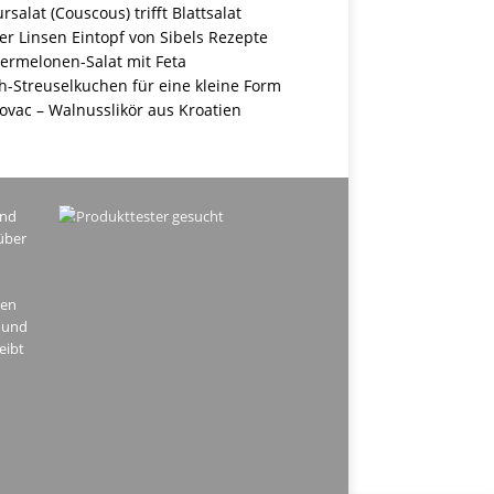
rsalat (Couscous) trifft Blattsalat
r Linsen Eintopf von Sibels Rezepte
ermelonen-Salat mit Feta
h-Streuselkuchen für eine kleine Form
ovac – Walnusslikör aus Kroatien
ind
über
hen
 und
eibt