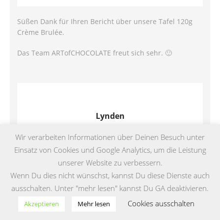
Süßen Dank für Ihren Bericht über unsere Tafel 120g
Crème Brulée.
Das Team ARTofCHOCOLATE freut sich sehr. 🙂
Lynden
8. JUNI 2015 UM 14:52
Wir verarbeiten Informationen über Deinen Besuch unter
Einsatz von Cookies und Google Analytics, um die Leistung
unserer Website zu verbessern.
Vielen Dank für das Review der LYNDEN Black Line 🙂
Wenn Du dies nicht wünschst, kannst Du diese Dienste auch
ausschalten. Unter "mehr lesen" kannst Du GA deaktivieren.
Cookies ausschalten
Akzeptieren
Mehr lesen