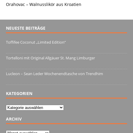
Orahovac – Walnusslikör aus Kroatien
NEUESTE BEITRÄGE
Toffifee Coconut „Limited Edition“
13. Juni 2022
Tortelloni mit Original Allgäuer St. Mang Limburger
4. März 2022
Lucleon – Sean Leder Wochenendtasche von Trendhim
28. Dezember 2021
KATEGORIEN
Kategorien
ARCHIV
Archiv