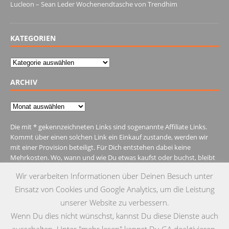
Lucleon – Sean Leder Wochenendtasche von Trendhim
28. Dezember 2021
KATEGORIEN
Kategorien
ARCHIV
Archiv
Die mit * gekennzeichneten Links sind sogenannte Affiliate Links.
Kommt über einen solchen Link ein Einkauf zustande, werden wir
mit einer Provision beteiligt. Für Dich entstehen dabei keine
Mehrkosten. Wo, wann und wie Du etwas kaufst oder buchst, bleibt
natürlich Dir überlassen.
Wir verarbeiten Informationen über Deinen Besuch unter
Einsatz von Cookies und Google Analytics, um die Leistung
unserer Website zu verbessern.
Wenn Du dies nicht wünschst, kannst Du diese Dienste auch
IMPRESSUM
DATENSCHUTZ
KONTAKT