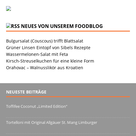
NEUES VON UNSEREM FOODBLOG
Bulgursalat (Couscous) trifft Blattsalat
Grüner Linsen Eintopf von Sibels Rezepte
Wassermelonen-Salat mit Feta
Kirsch-Streuselkuchen für eine kleine Form
Orahovac – Walnusslikör aus Kroatien
NEUESTE BEITRÄGE
Toffifee Coconut „Limited Edition“
13. Juni 2022
Tortelloni mit Original Allgäuer St. Mang Limburger
4. März 2022