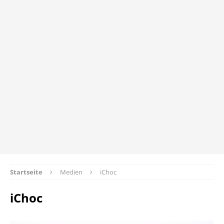
Startseite
Medien
iChoc
iChoc