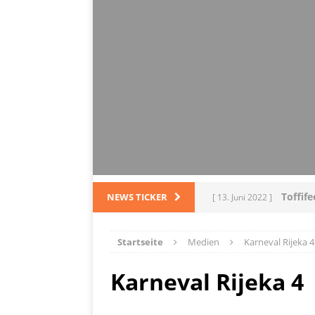
Toffif
NEWS TICKER
[ 13. Juni 2022 ]
Tortel
[ 4. März 2022 ]
Startseite
Medien
Karneval Rijeka 4
PRODUKTVORSTELLUN
Karneval Rijeka 4
L
[ 28. Dezember 2021 ]