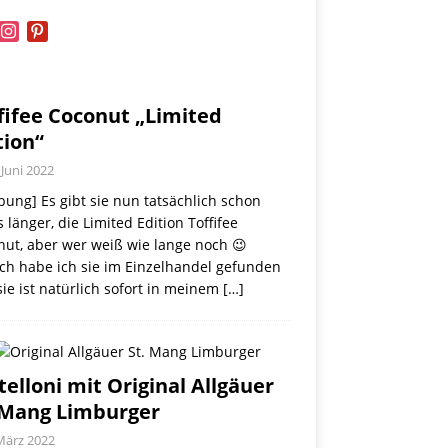
book
instagram
pinterest
fifee Coconut „Limited
tion“
 Juni 2022
ung] Es gibt sie nun tatsächlich schon
 länger, die Limited Edition Toffifee
nut, aber wer weiß wie lange noch 😉
ch habe ich sie im Einzelhandel gefunden
ie ist natürlich sofort in meinem
[…]
telloni mit Original Allgäuer
 Mang Limburger
März 2022