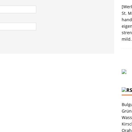
election des Jahres 2021 von Melitta® BellaCrema®
[Werb
St. M
GEN
handw
eigen
stren
mild.
Bulgu
Grüne
Wass
Kirsc
Orah