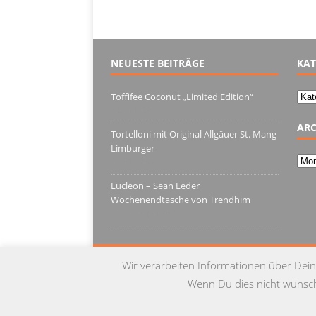
NEUESTE BEITRÄGE
KAT
Kate
Toffifee Coconut „Limited Edition“
13. Juni 2022
ARC
Tortelloni mit Original Allgäuer St. Mang
Limburger
Arch
4. März 2022
Lucleon – Sean Leder
Wochenendtasche von Trendhim
28. Dezember 2021
Wir verarbeiten Informationen über Dein
Wenn Du dies nicht wünschs
© Copyright 2015 by Testgulasch