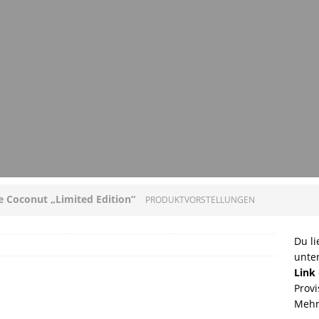
ee Coconut „Limited Edition“
PRODUKTVORSTELLUNGEN
loni mit Original Allgäuer St. Mang Limburger
Du li
unte
GEN
Link
Provi
ucleon – Sean Leder Wochenendtasche von Trendhim
Mehr