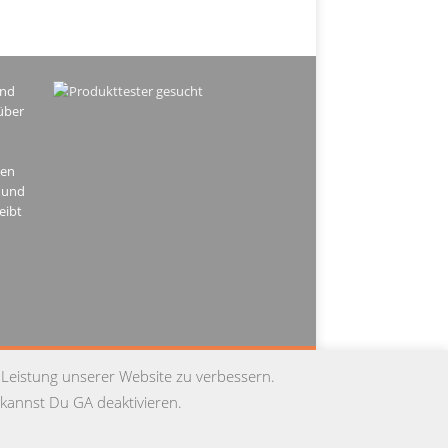
ind
über
hen
 und
eibt
PRESSUM
DATENSCHUTZ
KONTAKT
 Leistung unserer Website zu verbessern.
kannst Du GA deaktivieren.