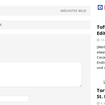
GEN
face
diterrane Delikatessen – Spezialitäten aus dem
NÄCHSTES BILD
OPVORSTELLUNGEN
R
Tof
lloween mit Beerenweine
SHOPVORSTELLUNGEN
Edi
Beerenweine – ein Ritterfest auch für zu Hause
13.
[Werb
.
etwas
Coco
me – zweimal und nie wieder
SHOPVORSTELLUNGEN
Endli
und s
 Kellogg ® Müslis – mit einem knackigen Crunch
GEN
firsich-Maracuja Punsch aus dem Hause
Tor
St.
KTVORSTELLUNGEN
4. 