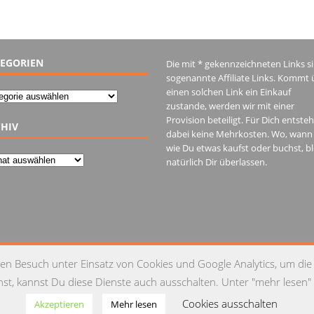
EGORIEN
Die mit * gekennzeichneten Links s
sogenannte Affiliate Links. Kommt 
einen solchen Link ein Einkauf
gorien
zustande, werden wir mit einer
Provision beteiligt. Für Dich entste
HIV
dabei keine Mehrkosten. Wo, wann
wie Du etwas kaufst oder buchst, bl
iv
natürlich Dir überlassen.
IM
en Besuch unter Einsatz von Cookies und Google Analytics, um die
t, kannst Du diese Dienste auch ausschalten. Unter "mehr lesen" 
Cookies ausschalten
Akzeptieren
Mehr lesen