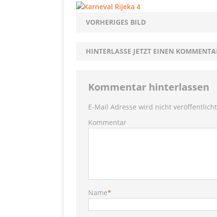
PRODUKTVORSTELLUN
Me
[ 5. Dezember 2021 ]
VORHERIGES BILD
Mittelmeerraum
SH
HINTERLASSE JETZT EINEN KOMMENTA
Ha
[ 11. Oktober 2021 ]
[ 28. September 2021 ]
Kommentar hinterlassen
SHOPVORSTELLUNGEN
E-Mail Adresse wird nicht veröffentlicht
my Ti
Kommentar
[ 10. April 2021 ]
W.K.
[ 9. Februar 2021 ]
PRODUKTVORSTELLUN
P
[ 19. Dezember 2020 ]
Name
*
VERPOORTEN
PRODU