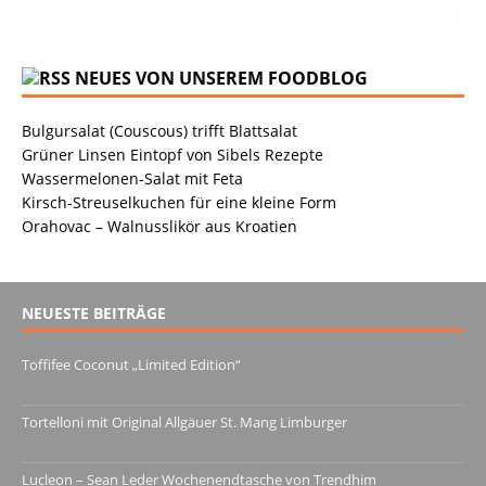
NEUES VON UNSEREM FOODBLOG
Bulgursalat (Couscous) trifft Blattsalat
Grüner Linsen Eintopf von Sibels Rezepte
Wassermelonen-Salat mit Feta
Kirsch-Streuselkuchen für eine kleine Form
Orahovac – Walnusslikör aus Kroatien
NEUESTE BEITRÄGE
Toffifee Coconut „Limited Edition“
13. Juni 2022
Tortelloni mit Original Allgäuer St. Mang Limburger
4. März 2022
Lucleon – Sean Leder Wochenendtasche von Trendhim