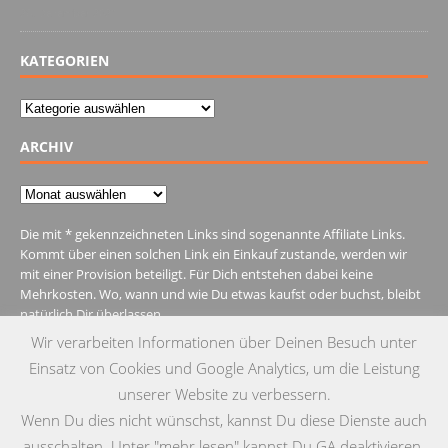
28. Dezember 2021
KATEGORIEN
Kategorien
ARCHIV
Archiv
Die mit * gekennzeichneten Links sind sogenannte Affiliate Links.
Kommt über einen solchen Link ein Einkauf zustande, werden wir
mit einer Provision beteiligt. Für Dich entstehen dabei keine
Mehrkosten. Wo, wann und wie Du etwas kaufst oder buchst, bleibt
natürlich Dir überlassen.
Wir verarbeiten Informationen über Deinen Besuch unter
Einsatz von Cookies und Google Analytics, um die Leistung
unserer Website zu verbessern.
Wenn Du dies nicht wünschst, kannst Du diese Dienste auch
MENU
ausschalten. Unter "mehr lesen" kannst Du GA deaktivieren.