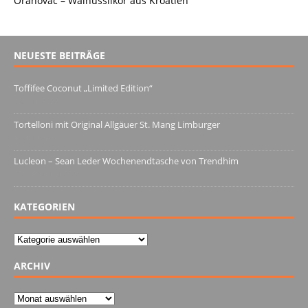
Orahovac – Walnusslikör aus Kroatien
NEUESTE BEITRÄGE
Toffifee Coconut „Limited Edition“
13. Juni 2022
Tortelloni mit Original Allgäuer St. Mang Limburger
4. März 2022
Lucleon – Sean Leder Wochenendtasche von Trendhim
28. Dezember 2021
KATEGORIEN
Kategorien
ARCHIV
Archiv