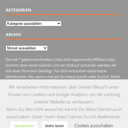
KATEGORIEN
Kategorien
ARCHIV
Archiv
Die mit * gekennzeichneten Links sind sogenannte Affiliate Links.
Kommt über einen solchen Link ein Einkauf zustande, werden wir
mit einer Provision beteiligt. Für Dich entstehen dabei keine
Mehrkosten. Wo, wann und wie Du etwas kaufst oder buchst, bleibt
natürlich Dir überlassen.
Wir verarbeiten Informationen über Deinen Besuch unter
Einsatz von Cookies und Google Analytics, um die Leistung
unserer Website zu verbessern.
Wenn Du dies nicht wünschst, kannst Du diese Dienste auch
IMPRESSUM
DATENSCHUTZ
KONTAKT
ausschalten. Unter "mehr lesen" kannst Du GA deaktivieren.
Cookies ausschalten
© Copyright 2015 by Testgulasch
Akzeptieren
Mehr lesen