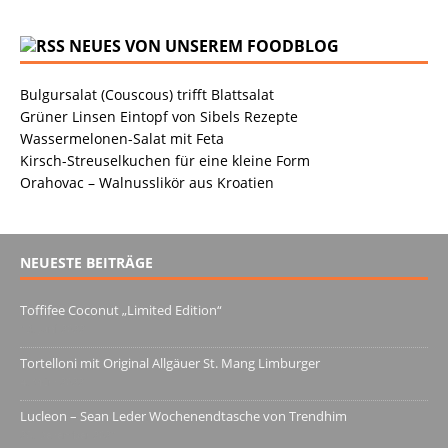
NEUES VON UNSEREM FOODBLOG
Bulgursalat (Couscous) trifft Blattsalat
Grüner Linsen Eintopf von Sibels Rezepte
Wassermelonen-Salat mit Feta
Kirsch-Streuselkuchen für eine kleine Form
Orahovac – Walnusslikör aus Kroatien
NEUESTE BEITRÄGE
Toffifee Coconut „Limited Edition“
13. Juni 2022
Tortelloni mit Original Allgäuer St. Mang Limburger
4. März 2022
Lucleon – Sean Leder Wochenendtasche von Trendhim
28. Dezember 2021