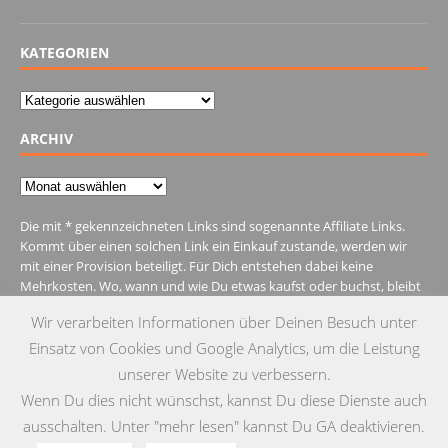
28. Dezember 2021
KATEGORIEN
Kategorien
ARCHIV
Archiv
Die mit * gekennzeichneten Links sind sogenannte Affiliate Links.
Kommt über einen solchen Link ein Einkauf zustande, werden wir
mit einer Provision beteiligt. Für Dich entstehen dabei keine
Mehrkosten. Wo, wann und wie Du etwas kaufst oder buchst, bleibt
natürlich Dir überlassen.
Wir verarbeiten Informationen über Deinen Besuch unter
Einsatz von Cookies und Google Analytics, um die Leistung
unserer Website zu verbessern.
Wenn Du dies nicht wünschst, kannst Du diese Dienste auch
IMPRESSUM
DATENSCHUTZ
KONTAKT
ausschalten. Unter "mehr lesen" kannst Du GA deaktivieren.