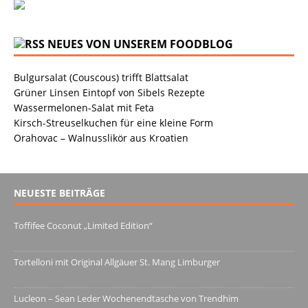
NEUES VON UNSEREM FOODBLOG
Bulgursalat (Couscous) trifft Blattsalat
Grüner Linsen Eintopf von Sibels Rezepte
Wassermelonen-Salat mit Feta
Kirsch-Streuselkuchen für eine kleine Form
Orahovac – Walnusslikör aus Kroatien
NEUESTE BEITRÄGE
Toffifee Coconut „Limited Edition“
13. Juni 2022
Tortelloni mit Original Allgäuer St. Mang Limburger
4. März 2022
Lucleon – Sean Leder Wochenendtasche von Trendhim