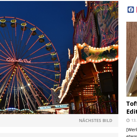
face
OPVORSTELLUNGEN
lloween mit Beerenweine
SHOPVORSTELLUNGEN
Beerenweine – ein Ritterfest auch für zu Hause
me – zweimal und nie wieder
SHOPVORSTELLUNGEN
 Kellogg ® Müslis – mit einem knackigen Crunch
GEN
Tof
firsich-Maracuja Punsch aus dem Hause
Edi
KTVORSTELLUNGEN
13.
NÄCHSTES BILD
election des Jahres 2021 von Melitta® BellaCrema®
[Werb
etwas