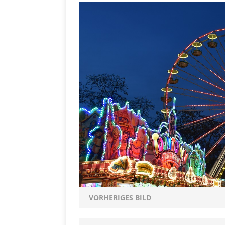
[ 5. Dezember 2021 ]
Mittelmeerraum
SH
Ha
[ 11. Oktober 2021 ]
[ 28. September 2021 ]
SHOPVORSTELLUNGEN
my Ti
[ 10. April 2021 ]
W.K.
[ 9. Februar 2021 ]
PRODUKTVORSTELLUN
P
[ 19. Dezember 2020 ]
VERPOORTEN
PRODU
VORHERIGES BILD
S
[ 29. November 2020 ]