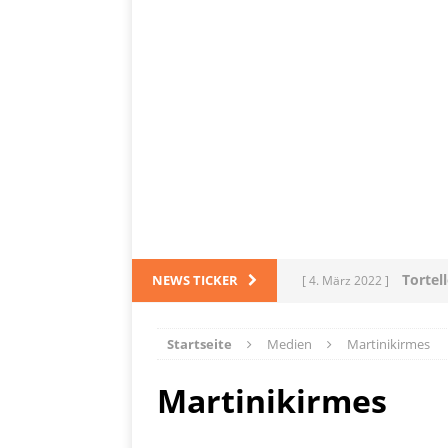
Tortel
NEWS TICKER
[ 4. März 2022 ]
PRODUKTVORSTELLUN
Startseite
Medien
Martinikirmes
L
[ 28. Dezember 2021 ]
Martinikirmes
PRODUKTVORSTELLUN
Me