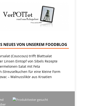
NEUES VON UNSEREM FOODBLOG
rsalat (Couscous) trifft Blattsalat
r Linsen Eintopf von Sibels Rezepte
ermelonen-Salat mit Feta
h-Streuselkuchen für eine kleine Form
ovac – Walnusslikör aus Kroatien
ind
über