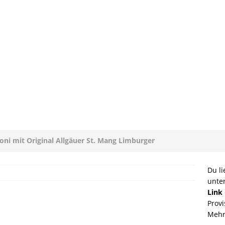
loni mit Original Allgäuer St. Mang Limburger
GEN
Du li
unte
ucleon – Sean Leder Wochenendtasche von Trendhim
Link
Provi
GEN
Mehr
diterrane Delikatessen – Spezialitäten aus dem