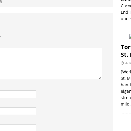
R
GEN
Coco
Endli
ee Coconut „Limited Edition“
PRODUKTVORSTELLUNGEN
und s
.
Tor
St.
4. 
[Werb
St. M
handw
eigen
stren
mild.