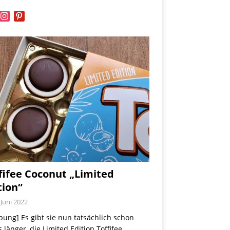
book
instagram
pinterest
fifee Coconut „Limited
tion“
 Juni 2022
ung] Es gibt sie nun tatsächlich schon
 länger, die Limited Edition Toffifee